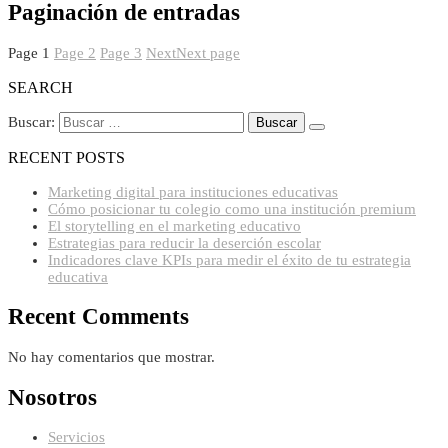
Paginación de entradas
Page
1
Page
2
Page
3
Next
Next page
SEARCH
Buscar:
RECENT POSTS
Marketing digital para instituciones educativas
Cómo posicionar tu colegio como una institución premium
El storytelling en el marketing educativo
Estrategias para reducir la deserción escolar
Indicadores clave KPIs para medir el éxito de tu estrategia
educativa
Recent Comments
No hay comentarios que mostrar.
Nosotros
Servicios