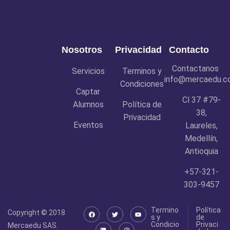
Nosotros
Privacidad
Contacto
Contactanos
Servicios
Terminos y
info@mercaedu.c
Condiciones
Captar
Cl 37 #79-
Alumnos
Política de
38,
Privacidad
Eventos
Laureles,
Medellín,
Antioquia
+57-321-
303-9457
Termino
Política
Copyright © 2018
s y
de
Condicio
Privaci
Mercaedu SAS.