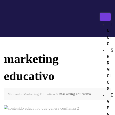
I
NI
CI
O
S
marketing
E
R
VI
educativo
CI
O
S
Mercaedu Marketing Educativo
>
marketing educativo
E
V
E
N