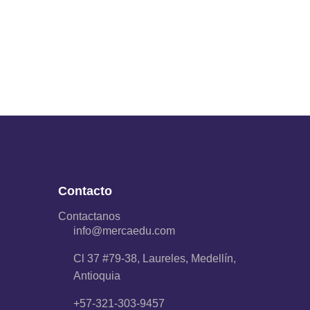
Contacto
Contactanos
info@mercaedu.com
Cl 37 #79-38, Laureles, Medellín,
Antioquia
+57-321-303-9457