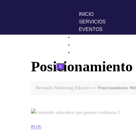
INICIO
SERVICIOS
EVENTOS
CLIENTES
BLOG
CONTACTO
Posicionamiento
X
Mercaedu Marketing Educativo
>
Posicionamiento Web
BLOG