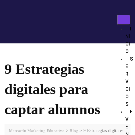
I
NI
CI
O
S
9 Estrategias
E
R
VI
digitales para
CI
O
captar alumnos
S
E
V
E
Mercaedu Marketing Educativo
>
Blog
>
9 Estrategias digitales
N