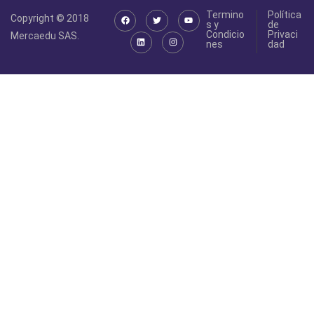
Termino
Política
Copyright © 2018
s y
de
Condicio
Privaci
Mercaedu SAS.
nes
dad