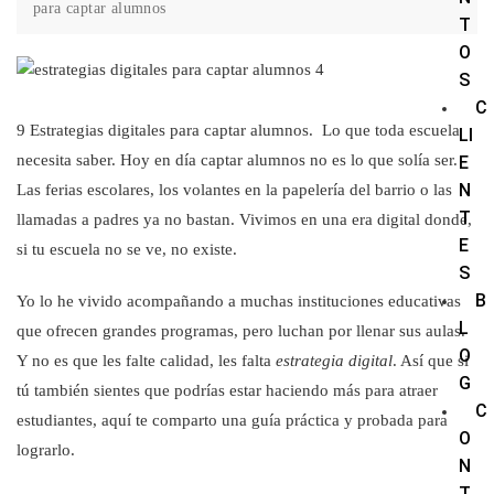
para captar alumnos
T
O
S
C
9 Estrategias digitales para captar alumnos. Lo que toda escuela
LI
necesita saber. Hoy en día captar alumnos no es lo que solía ser.
E
N
Las ferias escolares, los volantes en la papelería del barrio o las
T
llamadas a padres ya no bastan. Vivimos en una era digital donde,
E
si tu escuela no se ve, no existe.
S
B
Yo lo he vivido acompañando a muchas instituciones educativas
L
que ofrecen grandes programas, pero luchan por llenar sus aulas.
O
Y no es que les falte calidad, les falta
estrategia digital
. Así que si
G
tú también sientes que podrías estar haciendo más para atraer
C
estudiantes, aquí te comparto una guía práctica y probada para
O
lograrlo.
N
T